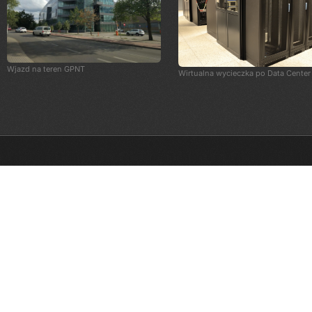
Wjazd na teren GPNT
Wirtualna wycieczka po Data Center
PCPD sp. z o.o.