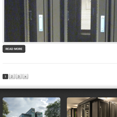
READ MORE
1
2
3
»